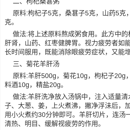
二、枸杞桑葚粥
原料:枸杞子5克，桑葚子5克，山药5克，
克。
做法:将上述原料熬成粥食用。此方中的
肝肾，山药、红枣健脾胃。视力疲劳者如
长时间服用，既能消除眼疲劳症状，又能
三、菊花羊肝汤
原料:羊肝500g，菊花10g，枸杞子20g
料酒10g，精盐20g。
做法:羊肝洗净放入汤锅中，注入适量清
子、大葱、姜，上火煮沸，撇净浮沬后，
用小火煮约30分钟即可。羊肝切片，连汤
清热、明目、缓解视疲劳的作用。