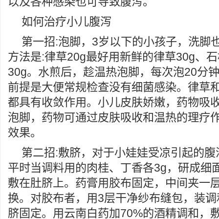
以及各种感染也可导致腹泻。
如何治疗小儿腹泻
第一招:泡脚，3岁以下的小孩子，洗脚
方法是:律草20g最好用新鲜的律草30g、石
30g。水煎后，趁温热泡脚，每次泡20分
前提是大便常规检查没有细菌感染。律草
都具有收敛作用。小儿皮肤娇嫩，药物吸
泡脚，药物可通过皮肤吸收和温热的理疗
效果。
第二招:敷脐，对于小娃娃受凉引起的腹
平时当调料用的肉桂、丁香各3g，研成细
敷在肚脐上。药膏用胶布固定，中间夹一
换。对胶布者，用3层干净纱布缝包，装调
脐固定。用云南白药加70%的酒精调和，