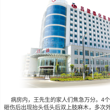
病房内，王先生的家人们焦急万分。4
砸伤后出现抬头低头后双上肢麻木，多次