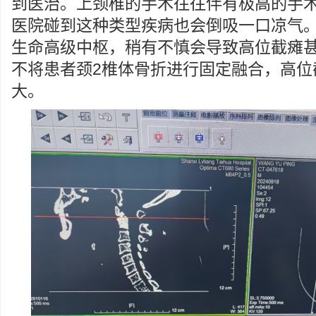
到医治。上颈椎的手术往往伴有极高的手
医院碰到这种类型疾病也会倒吸一口凉气
生命高级中枢，稍有不慎会导致高位截瘫
不将患者颈2椎体骨折进行固定融合，高位
大。