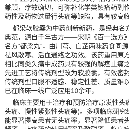
兼顾，疗效确切，可弥补化学类镇痛药副
药性及药物过量行头痛等缺陷，具有较高
都梁软胶囊为中药创新新药，是经典名
典范，源自千年古方——宋朝《百一选方
名方“都梁丸”，由川芎、白芷两味药食同
祛风散寒、活血通络之功效。该药重用原
相比同类头痛中成药具有较强的解痉止痛
先进工艺将传统剂型改为软胶囊，有效密
传统剂型口服不适感、稳定性差、质量难
已在临床一线广泛应用10余年。
临床主要用于治疗和预防治疗原发性头痛
头痛、慢性紧张性头痛等)。多项临床研究
能显著提高患者无头痛率，显著降低患者