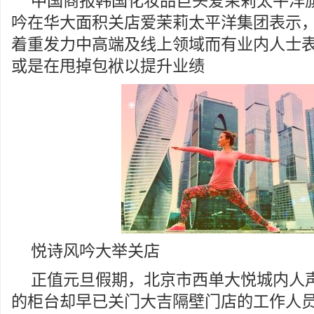
中国商报韩国化妆品巨头爱茉莉太平洋
吟在华大面积关店爱茉莉太平洋集团表示
着重发力中高端及线上领域而有业内人士
或是在甩掉包袱以提升业绩
悦诗风吟大举关店
正值元旦假期，北京市西单大悦城内人
的柜台却早已关门大吉隔壁门店的工作人